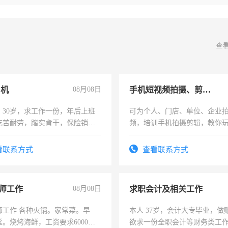
查
司机
08月08日
手机短视频拍摄、剪辑、抖音快手
，30岁，求工作一份，年后上班
可为个人、门店、单位、企业
吃苦耐劳，踏实肯干，保险销售
频，培训手机拍摄剪辑，教你
可为个人、门店、单位、企业
频，培训手机拍摄剪辑，教你
看联系方式
查看联系方式
音！你也可以成为拍摄达人！
成为拍摄达人！
师工作
08月08日
求职会计及相关工作
师工作 各种火锅。家常菜。早
本人 37岁，会计大专毕业，做
。烧烤海鲜，工资要求6000以
欲求一份全职会计等财务类工