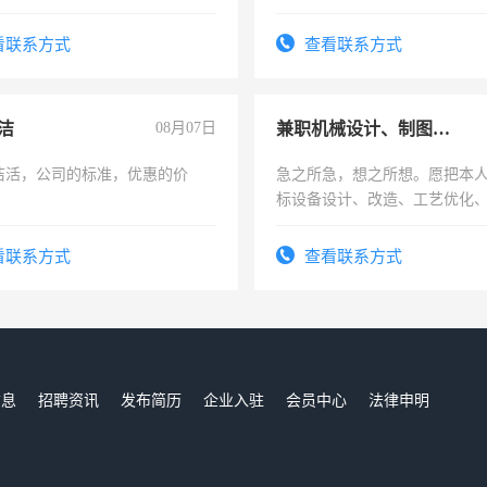
计证
看联系方式
查看联系方式
洁
08月07日
兼职机械设计、制图、设备改造
洁活，公司的标准，优惠的价
急之所急，想之所想。愿把本
标设备设计、改造、工艺优化
作和分解的经验与您分享。 真
结识有识之士，共享未来。
看联系方式
查看联系方式
信息
招聘资讯
发布简历
企业入驻
会员中心
法律申明
们