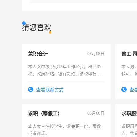
猜您喜欢
兼职会计
08月08日
普工 
本人女中级职称12年工作经验，出口退
本人男
税、政府补贴、银行贷款、纳税申报、
也可，
为各类公司策划，设建新账，理乱账业
勿扰
务，财务咨询等业务。欲求兼职会计工
查看联系方式
查
作
求职（寒假工）
08月08日
求职厨
本人大三在校学生，求兼职一份，家教
求职厨
或者商场。
点。食堂