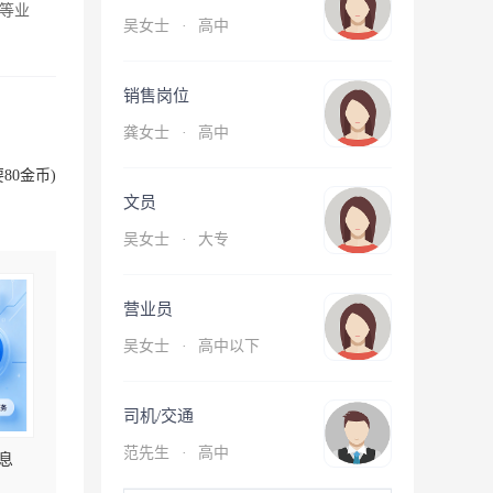
等业
吴女士
·
高中
销售岗位
龚女士
·
高中
80金币)
文员
吴女士
·
大专
营业员
吴女士
·
高中以下
司机/交通
范先生
·
高中
息