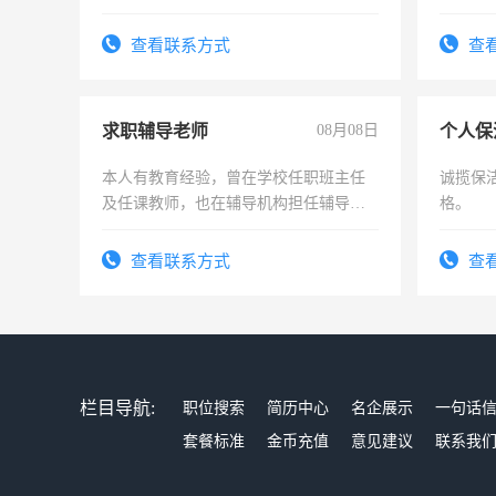
上
查看联系方式
查
求职辅导老师
08月08日
个人保
本人有教育经验，曾在学校任职班主任
诚揽保
及任课教师，也在辅导机构担任辅导教
格。
师，求周一至周五辅导老师的工作
查看联系方式
查
栏目导航:
职位搜索
简历中心
名企展示
一句话
套餐标准
金币充值
意见建议
联系我