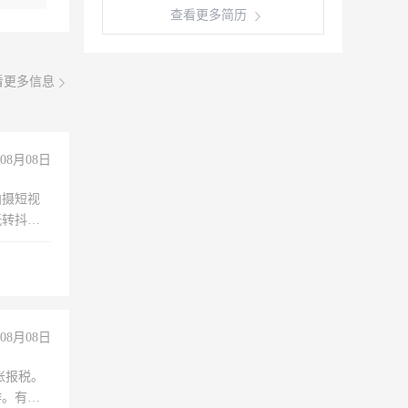
查看更多简历
看更多信息
08月08日
拍摄短视
玩转抖音
拍摄短视
玩转抖
你也可以
08月08日
账报税。
作。有会