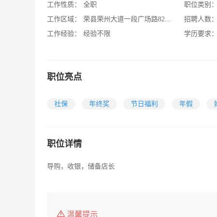
工作性质：
全职
职位类别
工作区域：
荣县荣州大道一段广场路82号佰润尚品
招聘人数
工作经验：
经验不限
学历要求
职位亮点
社保
年终奖
节日福利
年假
职位详情
导购，收银，储备店长
温馨提示